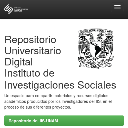
Skip
navigation
Repositorio
Universitario
Digital
Instituto de
Investigaciones Sociales
Un espacio para compartir materiales y recursos digitales
académicos producidos por los investigadores del IIS, en el
proceso de sus diferentes proyectos.
Repositorio del IIS-UNAM