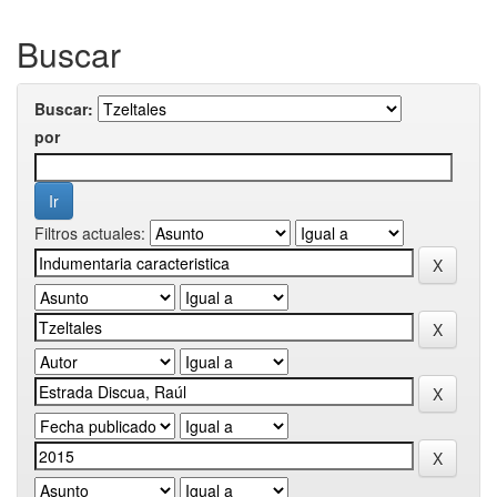
Buscar
Buscar:
por
Filtros actuales: