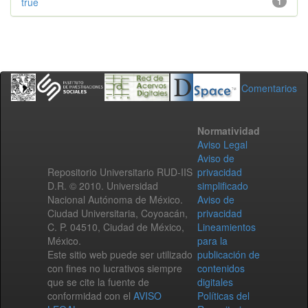
true
1
Comentarios
Normatividad
Aviso Legal
Aviso de
Repositorio Universitario RUD-IIS
privacidad
D.R. © 2010. Universidad
simplificado
Nacional Autónoma de México.
Aviso de
Ciudad Universitaria, Coyoacán,
privacidad
C. P. 04510, Ciudad de México,
Lineamientos
México.
para la
Este sitio web puede ser utilizado
publicación de
con fines no lucrativos siempre
contenidos
que se cite la fuente de
digitales
conformidad con el
AVISO
Políticas del