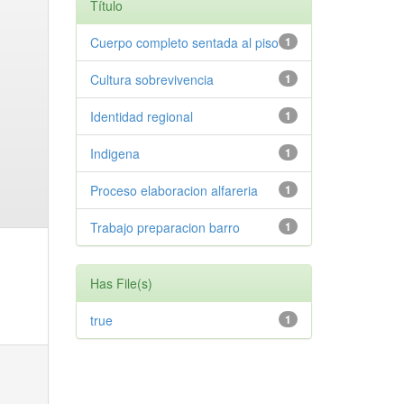
Título
Cuerpo completo sentada al piso
1
Cultura sobrevivencia
1
Identidad regional
1
Indigena
1
Proceso elaboracion alfareria
1
Trabajo preparacion barro
1
Has File(s)
true
1