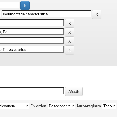
En orden
Autor/registro