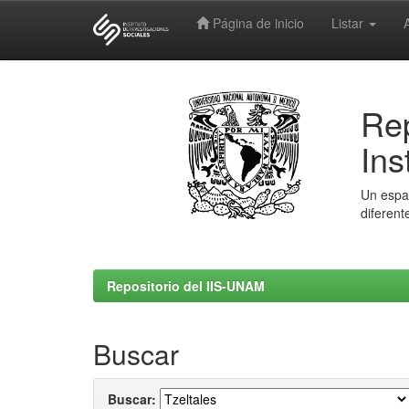
Página de inicio
Listar
Skip
navigation
Rep
Ins
Un espac
diferent
Repositorio del IIS-UNAM
Buscar
Buscar: