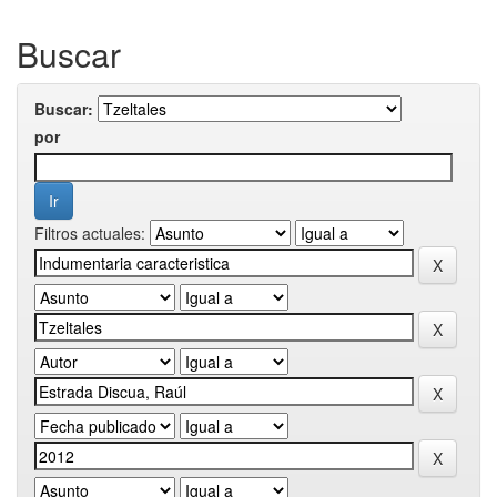
Buscar
Buscar:
por
Filtros actuales: