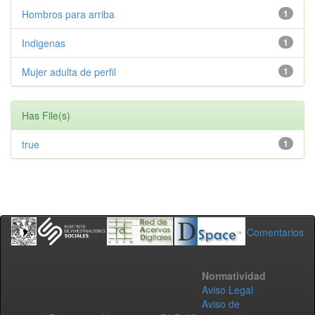
Hombros para arriba
1
Indigenas
1
Mujer adulta de perfil
1
Has File(s)
true
1
Comentarios
Normatividad
Aviso Legal
Aviso de