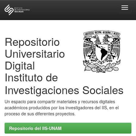
Skip
navigation
Repositorio
Universitario
Digital
Instituto de
Investigaciones Sociales
Un espacio para compartir materiales y recursos digitales
académicos producidos por los investigadores del IIS, en el
proceso de sus diferentes proyectos.
Repositorio del IIS-UNAM