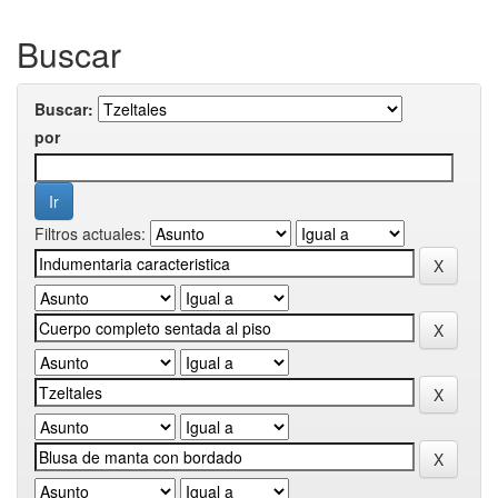
Buscar
Buscar:
por
Filtros actuales: