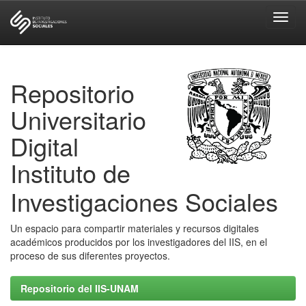
Skip
navigation
Repositorio
Universitario
Digital
Instituto de
Investigaciones Sociales
Un espacio para compartir materiales y recursos digitales
académicos producidos por los investigadores del IIS, en el
proceso de sus diferentes proyectos.
Repositorio del IIS-UNAM