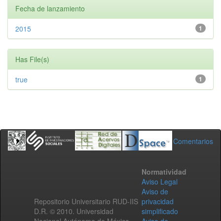
Fecha de lanzamiento
2015
1
Has File(s)
true
1
Comentarios
Normatividad
Aviso Legal
Aviso de
Repositorio Universitario RUD-IIS
privacidad
D.R. © 2010. Universidad
simplificado