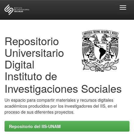
Skip
navigation
Repositorio
Universitario
Digital
Instituto de
Investigaciones Sociales
Un espacio para compartir materiales y recursos digitales
académicos producidos por los investigadores del IIS, en el
proceso de sus diferentes proyectos.
Repositorio del IIS-UNAM