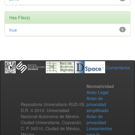
Has File(s)
true
1
Comentarios
Normatividad
Aviso Legal
Aviso de
Repositorio Universitario RUD-IIS
privacidad
D.R. © 2010. Universidad
simplificado
Nacional Autónoma de México.
Aviso de
Ciudad Universitaria, Coyoacán,
privacidad
C. P. 04510, Ciudad de México,
Lineamientos
México.
para la