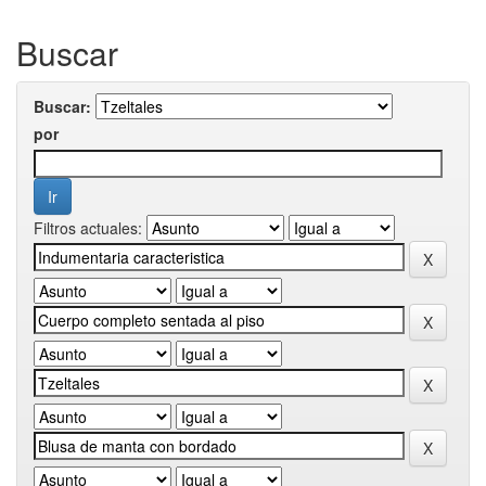
Buscar
Buscar:
por
Filtros actuales: