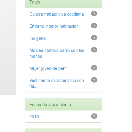
Título
Cultura trabajo vida cotidiana
1
Entorno interior habitacion
1
Indigena
1
Moldea cantaro barro con las
1
manos
Mujer joven de perfil
1
Vestimenta caracteristica con
1
fal...
Fecha de lanzamiento
2015
1