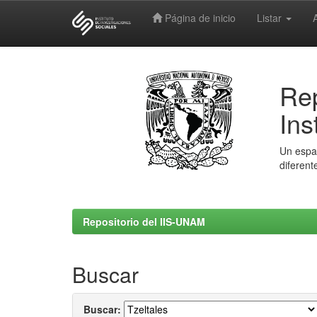
Página de inicio
Listar
Skip
navigation
Rep
Ins
Un espac
diferent
Repositorio del IIS-UNAM
Buscar
Buscar: