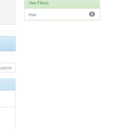
Has File(s)
true
1
guiente