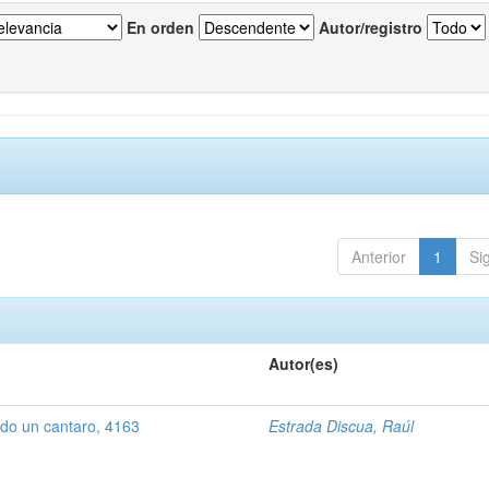
En orden
Autor/registro
Anterior
1
Si
Autor(es)
ndo un cantaro, 4163
Estrada Discua, Raúl