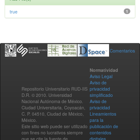
true
1
Comentarios
Normatividad
Aviso Legal
Aviso de
Repositorio Universitario RUD-IIS
privacidad
D.R. © 2010. Universidad
simplificado
Nacional Autónoma de México.
Aviso de
Ciudad Universitaria, Coyoacán,
privacidad
C. P. 04510, Ciudad de México,
Lineamientos
México.
para la
Este sitio web puede ser utilizado
publicación de
con fines no lucrativos siempre
contenidos
que se cite la fuente de
digitales