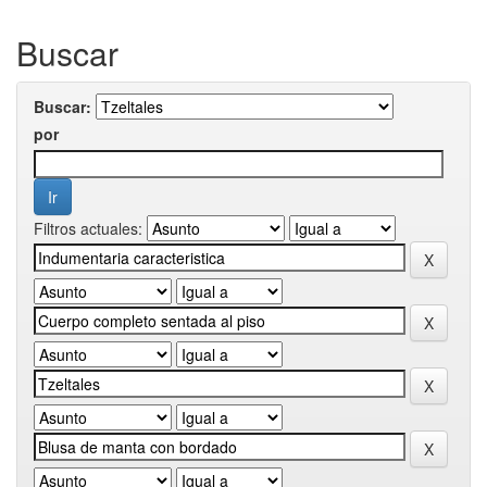
Buscar
Buscar:
por
Filtros actuales: