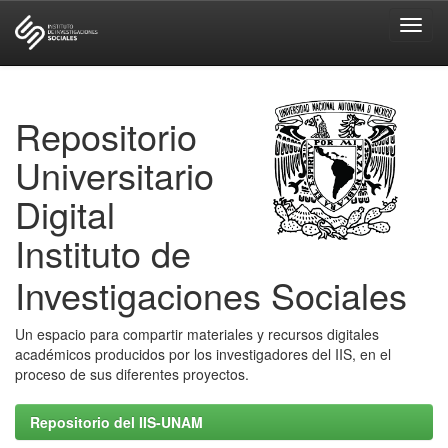
Skip
navigation
Repositorio
Universitario
Digital
Instituto de
Investigaciones Sociales
Un espacio para compartir materiales y recursos digitales
académicos producidos por los investigadores del IIS, en el
proceso de sus diferentes proyectos.
Repositorio del IIS-UNAM