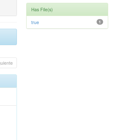
Has File(s)
true
1
guiente