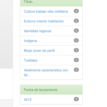
Título
Cultura trabajo vida cotidiana
1
Entorno interior habitacion
1
Identidad regional
1
Indigena
1
Mujer joven de perfil
1
Tzeltales
1
Vestimenta caracteristica con
1
fal...
Fecha de lanzamiento
2015
1