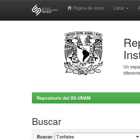
Página de inicio
Listar
Skip
navigation
Rep
Ins
Un espac
diferent
Repositorio del IIS-UNAM
Buscar
Buscar: