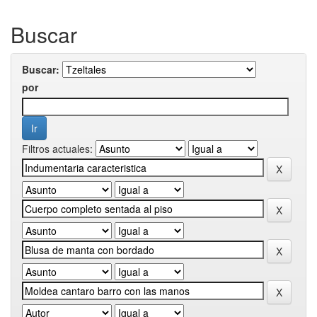
Buscar
Buscar:
por
Filtros actuales: