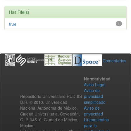
Has File(s)
true
1
Comentarios
Normatividad
Aviso Legal
Aviso de
Repositorio Universitario RUD-IIS
privacidad
D.R. © 2010. Universidad
simplificado
Nacional Autónoma de México.
Aviso de
Ciudad Universitaria, Coyoacán,
privacidad
C. P. 04510, Ciudad de México,
Lineamientos
México.
para la