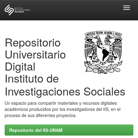
Skip
navigation
Repositorio
Universitario
Digital
Instituto de
Investigaciones Sociales
Un espacio para compartir materiales y recursos digitales
académicos producidos por los investigadores del IIS, en el
proceso de sus diferentes proyectos.
Repositorio del IIS-UNAM