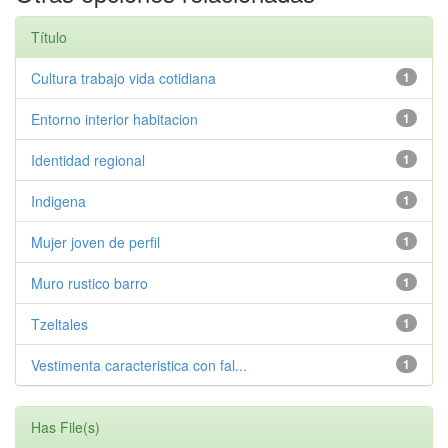
Título
Cultura trabajo vida cotidiana
1
Entorno interior habitacion
1
Identidad regional
1
Indigena
1
Mujer joven de perfil
1
Muro rustico barro
1
Tzeltales
1
Vestimenta caracteristica con fal...
1
Has File(s)