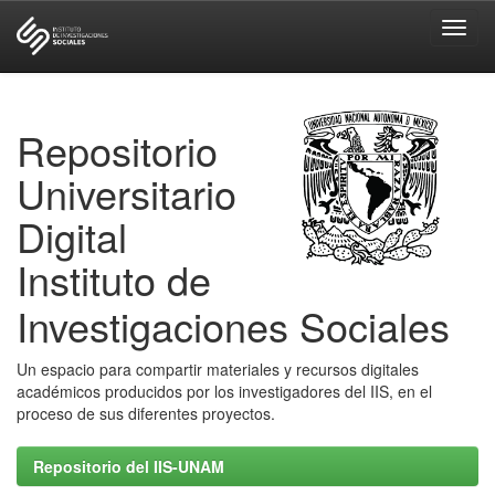
Skip
navigation
Repositorio
Universitario
Digital
Instituto de
Investigaciones Sociales
Un espacio para compartir materiales y recursos digitales
académicos producidos por los investigadores del IIS, en el
proceso de sus diferentes proyectos.
Repositorio del IIS-UNAM