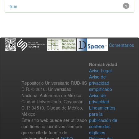
true
1
Comentarios
Normatividad
Aviso Legal
Aviso de
Repositorio Universitario RUD-IIS
privacidad
D.R. © 2010. Universidad
simplificado
Nacional Autónoma de México.
Aviso de
Ciudad Universitaria, Coyoacán,
privacidad
C. P. 04510, Ciudad de México,
Lineamientos
México.
para la
Este sitio web puede ser utilizado
publicación de
con fines no lucrativos siempre
contenidos
que se cite la fuente de
digitales
conformidad con el
AVISO
Políticas del