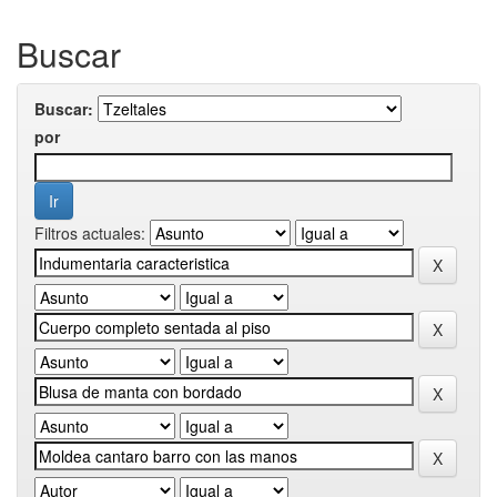
Buscar
Buscar:
por
Filtros actuales: