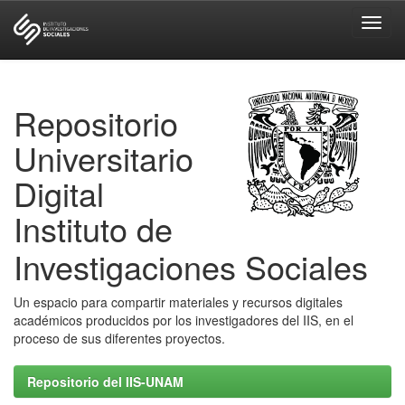
Skip
navigation
Repositorio
Universitario
Digital
Instituto de
Investigaciones Sociales
Un espacio para compartir materiales y recursos digitales
académicos producidos por los investigadores del IIS, en el
proceso de sus diferentes proyectos.
Repositorio del IIS-UNAM