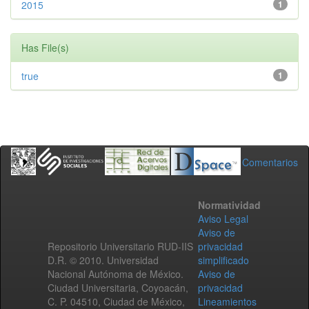
2015
1
Has File(s)
true
1
Comentarios
Normatividad
Aviso Legal
Aviso de
Repositorio Universitario RUD-IIS
privacidad
D.R. © 2010. Universidad
simplificado
Nacional Autónoma de México.
Aviso de
Ciudad Universitaria, Coyoacán,
privacidad
C. P. 04510, Ciudad de México,
Lineamientos