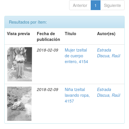
Anterior
1
Siguiente
Resultados por ítem:
Vista previa
Fecha de
Título
Autor(es)
publicación
2018-02-09
Mujer tzeltal
Estrada
de cuerpo
Discua, Raúl
entero, 4154
2018-02-09
Niña tzeltal
Estrada
lavando ropa,
Discua, Raúl
4157