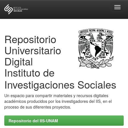
Skip
navigation
Repositorio
Universitario
Digital
Instituto de
Investigaciones Sociales
Un espacio para compartir materiales y recursos digitales
académicos producidos por los investigadores del IIS, en el
proceso de sus diferentes proyectos.
Repositorio del IIS-UNAM