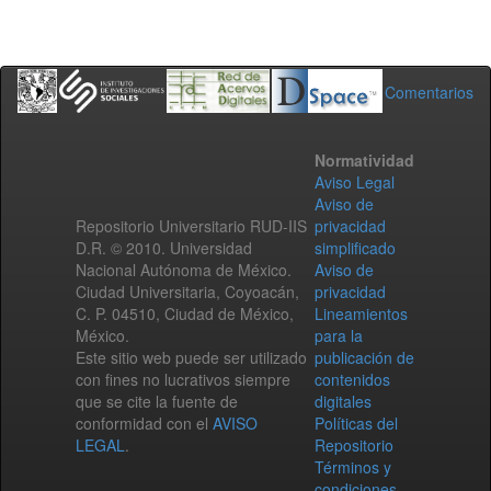
Comentarios
Normatividad
Aviso Legal
Aviso de
Repositorio Universitario RUD-IIS
privacidad
D.R. © 2010. Universidad
simplificado
Nacional Autónoma de México.
Aviso de
Ciudad Universitaria, Coyoacán,
privacidad
C. P. 04510, Ciudad de México,
Lineamientos
México.
para la
Este sitio web puede ser utilizado
publicación de
con fines no lucrativos siempre
contenidos
que se cite la fuente de
digitales
conformidad con el
AVISO
Políticas del
LEGAL
.
Repositorio
Términos y
condiciones