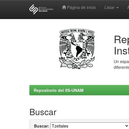
Página de inicio
Listar
Skip
navigation
Rep
Ins
Un espac
diferent
Repositorio del IIS-UNAM
Buscar
Buscar: