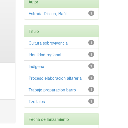
Autor
Estrada Discua, Raúl
1
Título
Cultura sobrevivencia
1
Identidad regional
1
Indigena
1
Proceso elaboracion alfareria
1
Trabajo preparacion barro
1
Tzeltales
1
Fecha de lanzamiento