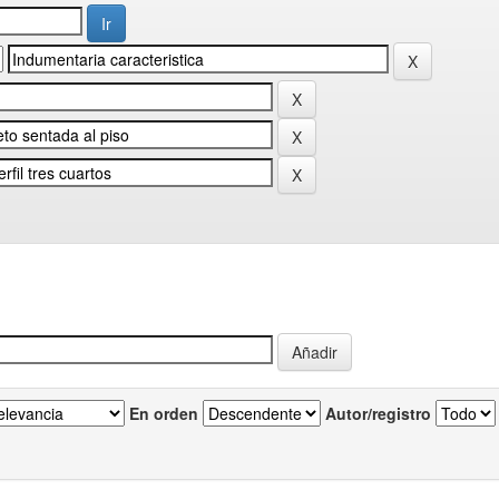
En orden
Autor/registro