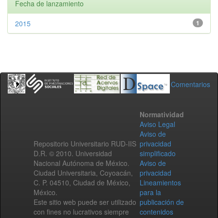
Fecha de lanzamiento
2015
1
Comentarios
Normatividad
Aviso Legal
Aviso de
Repositorio Universitario RUD-IIS
privacidad
D.R. © 2010. Universidad
simplificado
Nacional Autónoma de México.
Aviso de
Ciudad Universitaria, Coyoacán,
privacidad
C. P. 04510, Ciudad de México,
Lineamientos
México.
para la
Este sitio web puede ser utilizado
publicación de
con fines no lucrativos siempre
contenidos