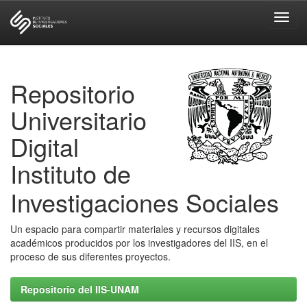
Skip
navigation
Repositorio
Universitario
Digital
Instituto de
Investigaciones Sociales
Un espacio para compartir materiales y recursos digitales
académicos producidos por los investigadores del IIS, en el
proceso de sus diferentes proyectos.
Repositorio del IIS-UNAM