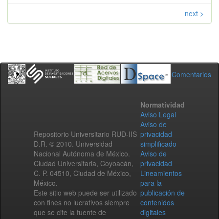
next >
Comentarios
Normatividad
Aviso Legal
Aviso de
Repositorio Universitario RUD-IIS
privacidad
D.R. © 2010. Universidad
simplificado
Nacional Autónoma de México.
Aviso de
Ciudad Universitaria, Coyoacán,
privacidad
C. P. 04510, Ciudad de México,
Lineamientos
México.
para la
Este sitio web puede ser utilizado
publicación de
con fines no lucrativos siempre
contenidos
que se cite la fuente de
digitales