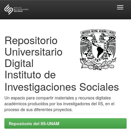
Skip
navigation
Repositorio
Universitario
Digital
Instituto de
Investigaciones Sociales
Un espacio para compartir materiales y recursos digitales
académicos producidos por los investigadores del IIS, en el
proceso de sus diferentes proyectos.
Repositorio del IIS-UNAM