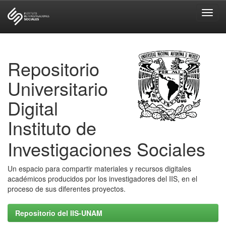
Skip
navigation
Repositorio
Universitario
Digital
Instituto de
Investigaciones Sociales
Un espacio para compartir materiales y recursos digitales
académicos producidos por los investigadores del IIS, en el
proceso de sus diferentes proyectos.
Repositorio del IIS-UNAM