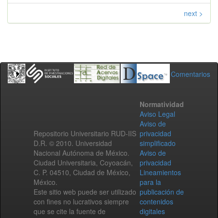
next >
Comentarios
Normatividad
Aviso Legal
Aviso de
Repositorio Universitario RUD-IIS
privacidad
D.R. © 2010. Universidad
simplificado
Nacional Autónoma de México.
Aviso de
Ciudad Universitaria, Coyoacán,
privacidad
C. P. 04510, Ciudad de México,
Lineamientos
México.
para la
Este sitio web puede ser utilizado
publicación de
con fines no lucrativos siempre
contenidos
que se cite la fuente de
digitales