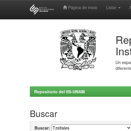
Página de inicio
Listar
Skip
navigation
Rep
Ins
Un espac
diferent
Repositorio del IIS-UNAM
Buscar
Buscar: