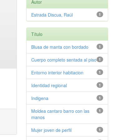
Autor
Estrada Discua, Raúl
1
Título
Blusa de manta con bordado
1
Cuerpo completo sentada al piso
1
Entorno interior habitacion
1
Identidad regional
1
Indigena
1
Moldea cantaro barro con las
1
manos
Mujer joven de perfil
1