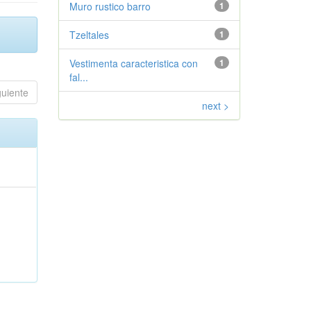
Muro rustico barro
1
Tzeltales
1
Vestimenta caracteristica con
1
fal...
guiente
next >