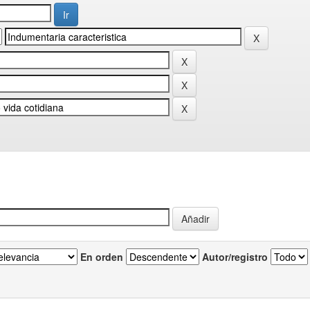
En orden
Autor/registro