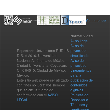
Comentarios
Normatividad
Aviso Legal
Aviso de
Repositorio Universitario RUD-IIS
privacidad
D.R. © 2010. Universidad
simplificado
Nacional Autónoma de México.
Aviso de
Ciudad Universitaria, Coyoacán,
privacidad
C. P. 04510, Ciudad de México,
Lineamientos
México.
para la
Este sitio web puede ser utilizado
publicación de
con fines no lucrativos siempre
contenidos
que se cite la fuente de
digitales
conformidad con el
AVISO
Políticas del
LEGAL
.
Repositorio
Términos y
condiciones