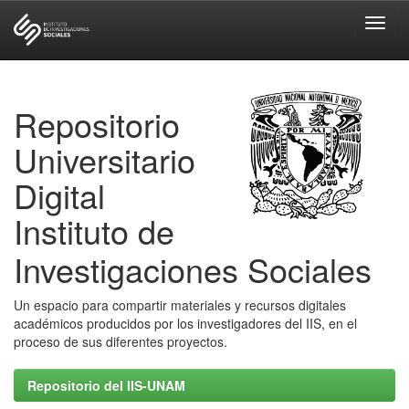
Skip
navigation
Repositorio
Universitario
Digital
Instituto de
Investigaciones Sociales
Un espacio para compartir materiales y recursos digitales
académicos producidos por los investigadores del IIS, en el
proceso de sus diferentes proyectos.
Repositorio del IIS-UNAM