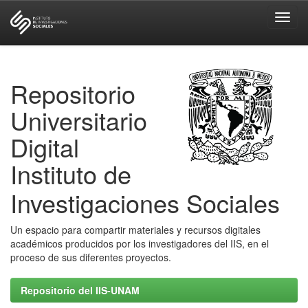
Skip
navigation
Repositorio
Universitario
Digital
Instituto de
Investigaciones Sociales
Un espacio para compartir materiales y recursos digitales
académicos producidos por los investigadores del IIS, en el
proceso de sus diferentes proyectos.
Repositorio del IIS-UNAM