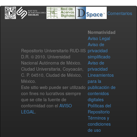
Comentarios
Normatividad
Aviso Legal
Aviso de
Repositorio Universitario RUD-IIS
privacidad
D.R. © 2010. Universidad
simplificado
Nacional Autónoma de México.
Aviso de
Ciudad Universitaria, Coyoacán,
privacidad
C. P. 04510, Ciudad de México,
Lineamientos
México.
para la
Este sitio web puede ser utilizado
publicación de
con fines no lucrativos siempre
contenidos
que se cite la fuente de
digitales
conformidad con el
AVISO
Políticas del
LEGAL
.
Repositorio
Términos y
condiciones
de uso