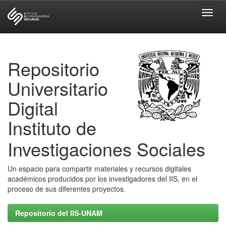
Skip
navigation
Repositorio
Universitario
Digital
Instituto de
Investigaciones Sociales
Un espacio para compartir materiales y recursos digitales
académicos producidos por los investigadores del IIS, en el
proceso de sus diferentes proyectos.
Repositorio del IIS-UNAM