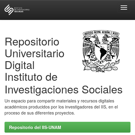
Skip
navigation
Repositorio
Universitario
Digital
Instituto de
Investigaciones Sociales
Un espacio para compartir materiales y recursos digitales
académicos producidos por los investigadores del IIS, en el
proceso de sus diferentes proyectos.
Repositorio del IIS-UNAM