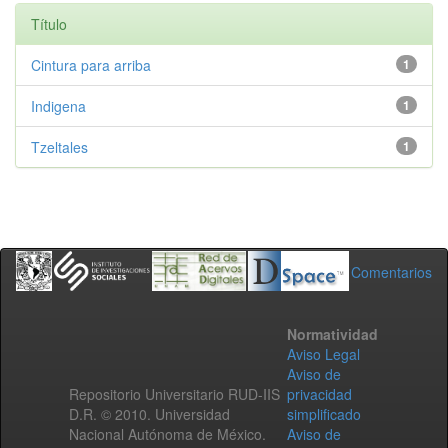
Título
Cintura para arriba
1
Indigena
1
Tzeltales
1
Comentarios
Normatividad
Aviso Legal
Aviso de
Repositorio Universitario RUD-IIS
privacidad
D.R. © 2010. Universidad
simplificado
Nacional Autónoma de México.
Aviso de