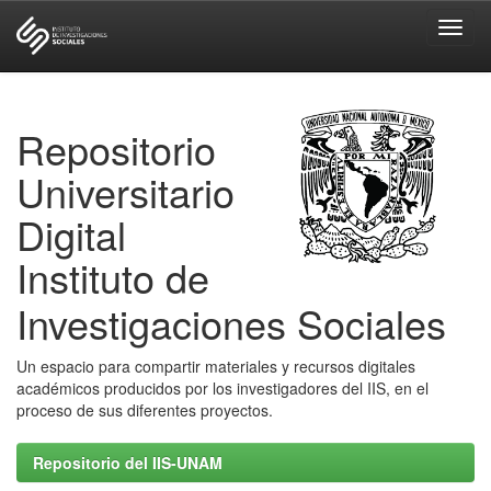
Skip
navigation
Repositorio
Universitario
Digital
Instituto de
Investigaciones Sociales
Un espacio para compartir materiales y recursos digitales
académicos producidos por los investigadores del IIS, en el
proceso de sus diferentes proyectos.
Repositorio del IIS-UNAM