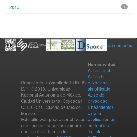
2015
1
Comentarios
Normatividad
Aviso Legal
Aviso de
Repositorio Universitario RUD-IIS
privacidad
D.R. © 2010. Universidad
simplificado
Nacional Autónoma de México.
Aviso de
Ciudad Universitaria, Coyoacán,
privacidad
C. P. 04510, Ciudad de México,
Lineamientos
México.
para la
Este sitio web puede ser utilizado
publicación de
con fines no lucrativos siempre
contenidos
que se cite la fuente de
digitales