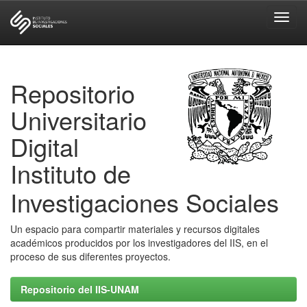
Skip
navigation
Repositorio
Universitario
Digital
Instituto de
Investigaciones Sociales
Un espacio para compartir materiales y recursos digitales
académicos producidos por los investigadores del IIS, en el
proceso de sus diferentes proyectos.
Repositorio del IIS-UNAM