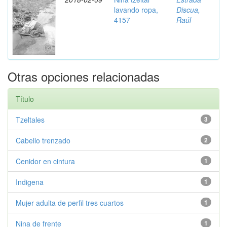
lavando ropa,
Discua,
4157
Raúl
Otras opciones relacionadas
Título
Tzeltales
3
Cabello trenzado
2
Cenidor en cintura
1
Indigena
1
Mujer adulta de perfil tres cuartos
1
Nina de frente
1