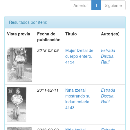
Anterior
1
Siguiente
Resultados por ítem:
Vista previa
Fecha de
Título
Autor(es)
publicación
2018-02-09
Mujer tzeltal de
Estrada
cuerpo entero,
Discua,
4154
Raúl
2011-02-11
Niña tzeltal
Estrada
mostrando su
Discua,
indumentaria,
Raúl
4143
2018-02-09
Niña tzeltal
Estrada