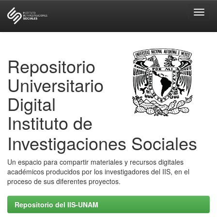
Skip
navigation
Repositorio
Universitario
Digital
Instituto de
Investigaciones Sociales
Un espacio para compartir materiales y recursos digitales
académicos producidos por los investigadores del IIS, en el
proceso de sus diferentes proyectos.
Repositorio del IIS-UNAM