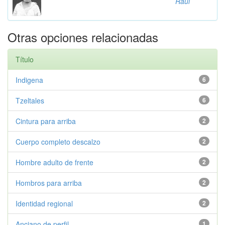
Raúl
Otras opciones relacionadas
Título
Indigena
6
Tzeltales
6
Cintura para arriba
2
Cuerpo completo descalzo
2
Hombre adulto de frente
2
Hombros para arriba
2
Identidad regional
2
Anciano de perfil
1