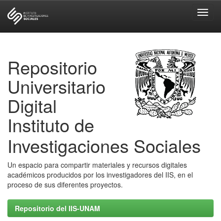
Skip
navigation
Repositorio
Universitario
Digital
Instituto de
Investigaciones Sociales
Un espacio para compartir materiales y recursos digitales
académicos producidos por los investigadores del IIS, en el
proceso de sus diferentes proyectos.
Repositorio del IIS-UNAM