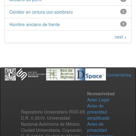
Cenidor en cintura con sombrero
1
Hombre anciano de frente
1
next >
Comentarios
Normatividad
Aviso Legal
Aviso de
Repositorio Universitario RUD-IIS
privacidad
D.R. © 2010. Universidad
simplificado
Nacional Autónoma de México.
Aviso de
Ciudad Universitaria, Coyoacán,
privacidad