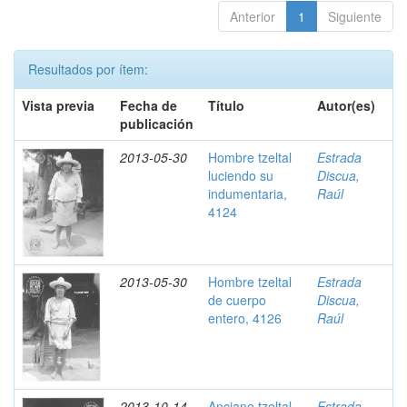
Anterior
1
Siguiente
Resultados por ítem:
Vista previa
Fecha de
Título
Autor(es)
publicación
2013-05-30
Hombre tzeltal
Estrada
luciendo su
Discua,
indumentaria,
Raúl
4124
2013-05-30
Hombre tzeltal
Estrada
de cuerpo
Discua,
entero, 4126
Raúl
2013-10-14
Anciano tzeltal
Estrada