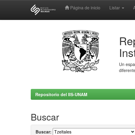
Página de inicio
Listar
Skip
navigation
Rep
Ins
Un espac
diferent
Repositorio del IIS-UNAM
Buscar
Buscar: