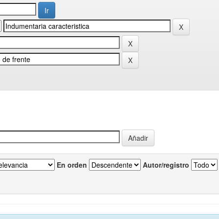
En orden
Autor/registro