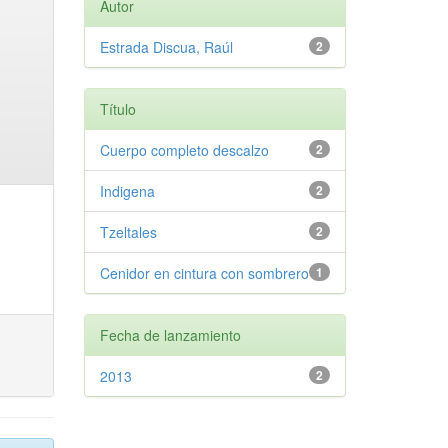
Autor
Estrada Discua, Raúl
2
Título
Cuerpo completo descalzo
2
Indigena
2
Tzeltales
2
Cenidor en cintura con sombrero
1
Fecha de lanzamiento
2013
2