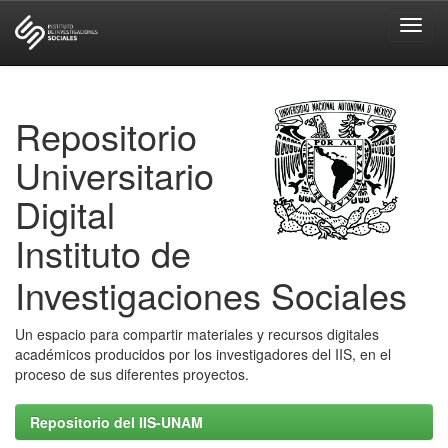
Skip
navigation
Repositorio
Universitario
Digital
Instituto de
Investigaciones Sociales
Un espacio para compartir materiales y recursos digitales
académicos producidos por los investigadores del IIS, en el
proceso de sus diferentes proyectos.
Repositorio del IIS-UNAM