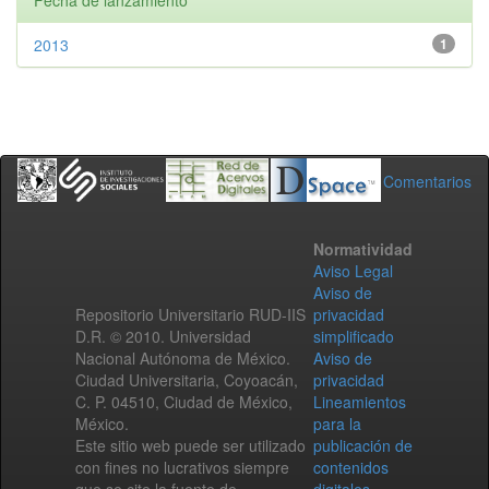
Fecha de lanzamiento
2013
1
Comentarios
Normatividad
Aviso Legal
Aviso de
Repositorio Universitario RUD-IIS
privacidad
D.R. © 2010. Universidad
simplificado
Nacional Autónoma de México.
Aviso de
Ciudad Universitaria, Coyoacán,
privacidad
C. P. 04510, Ciudad de México,
Lineamientos
México.
para la
Este sitio web puede ser utilizado
publicación de
con fines no lucrativos siempre
contenidos