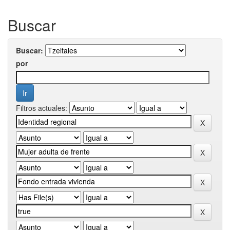
Buscar
Buscar:
por
Filtros actuales: