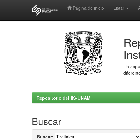
Página de inicio
Listar
Skip
navigation
Rep
Ins
Un espac
diferent
Repositorio del IIS-UNAM
Buscar
Buscar: