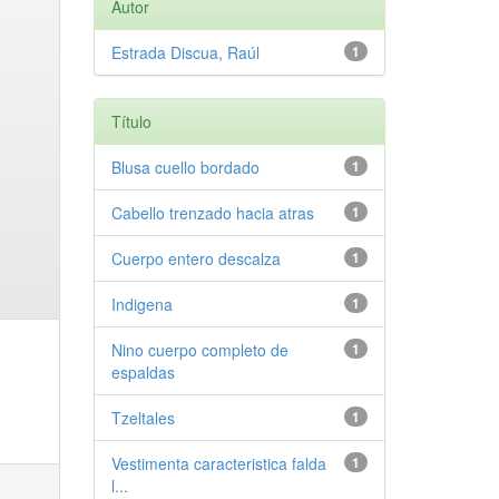
Autor
Estrada Discua, Raúl
1
Título
Blusa cuello bordado
1
Cabello trenzado hacia atras
1
Cuerpo entero descalza
1
Indigena
1
Nino cuerpo completo de
1
espaldas
Tzeltales
1
Vestimenta caracteristica falda
1
l...