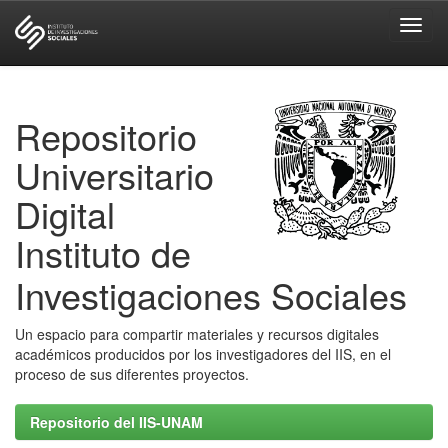
Skip
navigation
Repositorio
Universitario
Digital
Instituto de
Investigaciones Sociales
Un espacio para compartir materiales y recursos digitales
académicos producidos por los investigadores del IIS, en el
proceso de sus diferentes proyectos.
Repositorio del IIS-UNAM