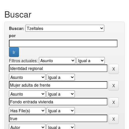
Buscar
Buscar:
por
Filtros actuales: