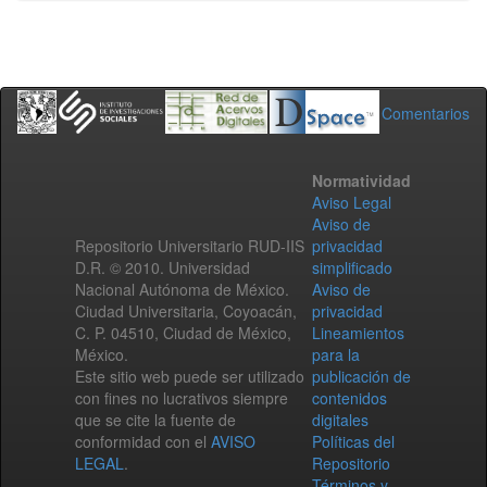
Comentarios
Normatividad
Aviso Legal
Aviso de
Repositorio Universitario RUD-IIS
privacidad
D.R. © 2010. Universidad
simplificado
Nacional Autónoma de México.
Aviso de
Ciudad Universitaria, Coyoacán,
privacidad
C. P. 04510, Ciudad de México,
Lineamientos
México.
para la
Este sitio web puede ser utilizado
publicación de
con fines no lucrativos siempre
contenidos
que se cite la fuente de
digitales
conformidad con el
AVISO
Políticas del
LEGAL
.
Repositorio
Términos y