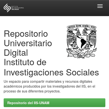
Skip
navigation
Repositorio
Universitario
Digital
Instituto de
Investigaciones Sociales
Un espacio para compartir materiales y recursos digitales
académicos producidos por los investigadores del IIS, en el
proceso de sus diferentes proyectos.
Repositorio del IIS-UNAM