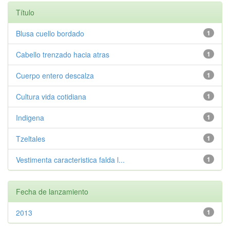
Título
Blusa cuello bordado
1
Cabello trenzado hacia atras
1
Cuerpo entero descalza
1
Cultura vida cotidiana
1
Indigena
1
Tzeltales
1
Vestimenta caracteristica falda l...
1
Fecha de lanzamiento
2013
1