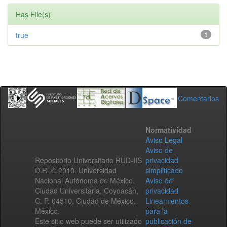
Has File(s)
true
1
Comentarios
Normatividad
Aviso Legal
Aviso de
Repositorio Universitario RUD-IIS
privacidad
D.R. © 2010. Universidad
simplificado
Nacional Autónoma de México.
Aviso de
Ciudad Universitaria, Coyoacán,
privacidad
C. P. 04510, Ciudad de México,
Lineamientos
México.
para la
Este sitio web puede ser utilizado
publicación de