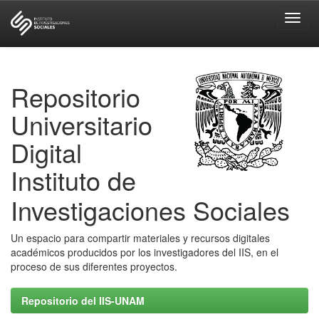
Skip
navigation
Repositorio
Universitario
Digital
Instituto de
Investigaciones Sociales
Un espacio para compartir materiales y recursos digitales
académicos producidos por los investigadores del IIS, en el
proceso de sus diferentes proyectos.
Repositorio del IIS-UNAM