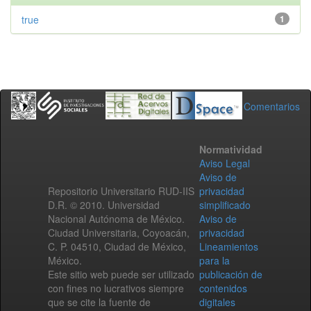
true
1
Comentarios
Normatividad
Aviso Legal
Aviso de
Repositorio Universitario RUD-IIS
privacidad
D.R. © 2010. Universidad
simplificado
Nacional Autónoma de México.
Aviso de
Ciudad Universitaria, Coyoacán,
privacidad
C. P. 04510, Ciudad de México,
Lineamientos
México.
para la
Este sitio web puede ser utilizado
publicación de
con fines no lucrativos siempre
contenidos
que se cite la fuente de
digitales