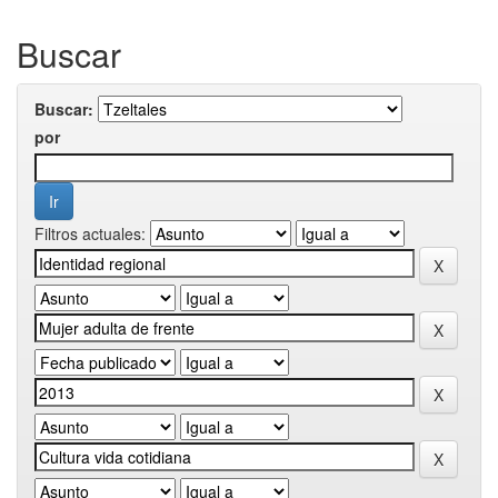
Buscar
Buscar:
por
Filtros actuales: