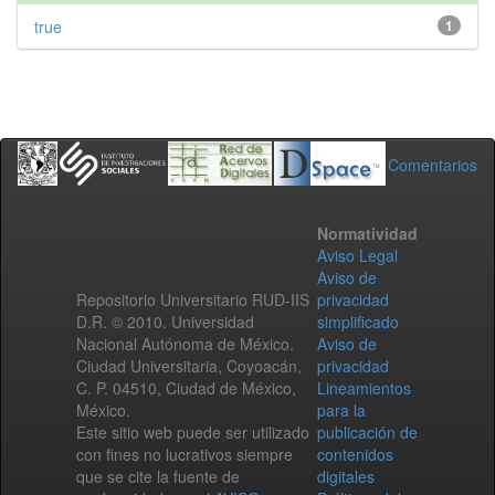
true
1
Comentarios
Normatividad
Aviso Legal
Aviso de
Repositorio Universitario RUD-IIS
privacidad
D.R. © 2010. Universidad
simplificado
Nacional Autónoma de México.
Aviso de
Ciudad Universitaria, Coyoacán,
privacidad
C. P. 04510, Ciudad de México,
Lineamientos
México.
para la
Este sitio web puede ser utilizado
publicación de
con fines no lucrativos siempre
contenidos
que se cite la fuente de
digitales