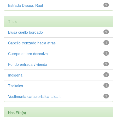
Estrada Discua, Raúl
1
Título
Blusa cuello bordado
1
Cabello trenzado hacia atras
1
Cuerpo entero descalza
1
Fondo entrada vivienda
1
Indigena
1
Tzeltales
1
Vestimenta caracteristica falda l...
1
Has File(s)