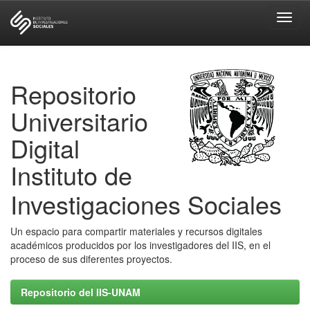
Skip
navigation
Repositorio
Universitario
Digital
Instituto de
Investigaciones Sociales
Un espacio para compartir materiales y recursos digitales
académicos producidos por los investigadores del IIS, en el
proceso de sus diferentes proyectos.
Repositorio del IIS-UNAM