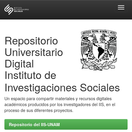
Skip
navigation
Repositorio
Universitario
Digital
Instituto de
Investigaciones Sociales
Un espacio para compartir materiales y recursos digitales
académicos producidos por los investigadores del IIS, en el
proceso de sus diferentes proyectos.
Repositorio del IIS-UNAM