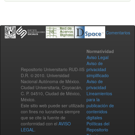
Comentarios
Normatividad
Aviso Legal
Aviso de
Repositorio Universitario RUD-IIS
privacidad
D.R. © 2010. Universidad
simplificado
Nacional Autónoma de México.
Aviso de
Ciudad Universitaria, Coyoacán,
privacidad
C. P. 04510, Ciudad de México,
Lineamientos
México.
para la
Este sitio web puede ser utilizado
publicación de
con fines no lucrativos siempre
contenidos
que se cite la fuente de
digitales
conformidad con el
AVISO
Políticas del
LEGAL
.
Repositorio