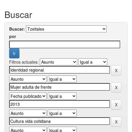
Buscar
Buscar:
por
Filtros actuales: