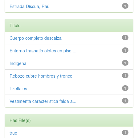
Estrada Discua, Raúl
1
Título
Cuerpo completo descalza
1
Entorno traspatio olotes en piso ...
1
Indigena
1
Rebozo cubre hombros y tronco
1
Tzeltales
1
Vestimenta caracteristica falda a...
1
Has File(s)
true
1