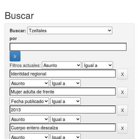
Buscar
Buscar:
por
Filtros actuales: