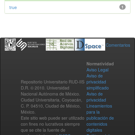
true
1
Comentarios
Normatividad
Aviso Legal
Aviso de
Repositorio Universitario RUD-IIS
privacidad
D.R. © 2010. Universidad
simplificado
Nacional Autónoma de México.
Aviso de
Ciudad Universitaria, Coyoacán,
privacidad
C. P. 04510, Ciudad de México,
Lineamientos
México.
para la
Este sitio web puede ser utilizado
publicación de
con fines no lucrativos siempre
contenidos
que se cite la fuente de
digitales