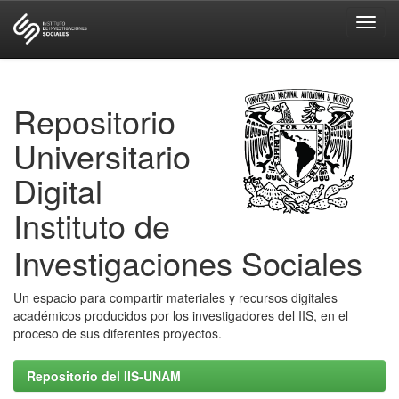
Skip
navigation
Repositorio
Universitario
Digital
Instituto de
Investigaciones Sociales
Un espacio para compartir materiales y recursos digitales
académicos producidos por los investigadores del IIS, en el
proceso de sus diferentes proyectos.
Repositorio del IIS-UNAM