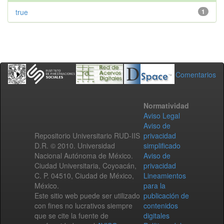
true
1
Comentarios
Normatividad
Aviso Legal
Aviso de
Repositorio Universitario RUD-IIS
privacidad
D.R. © 2010. Universidad
simplificado
Nacional Autónoma de México.
Aviso de
Ciudad Universitaria, Coyoacán,
privacidad
C. P. 04510, Ciudad de México,
Lineamientos
México.
para la
Este sitio web puede ser utilizado
publicación de
con fines no lucrativos siempre
contenidos
que se cite la fuente de
digitales