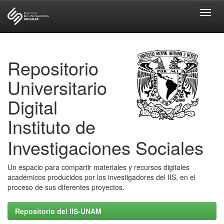
Skip
navigation
Repositorio
Universitario
Digital
Instituto de
Investigaciones Sociales
Un espacio para compartir materiales y recursos digitales
académicos producidos por los investigadores del IIS, en el
proceso de sus diferentes proyectos.
Repositorio del IIS-UNAM