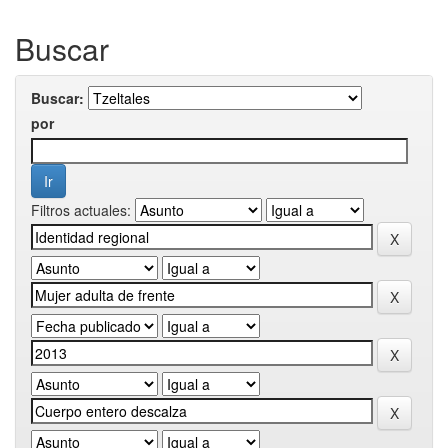
Buscar
Buscar:
por
Filtros actuales: