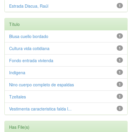
Estrada Discua, Raúl
1
Título
Blusa cuello bordado
1
Cultura vida cotidiana
1
Fondo entrada vivienda
1
Indigena
1
Nino cuerpo completo de espaldas
1
Tzeltales
1
Vestimenta caracteristica falda l...
1
Has File(s)