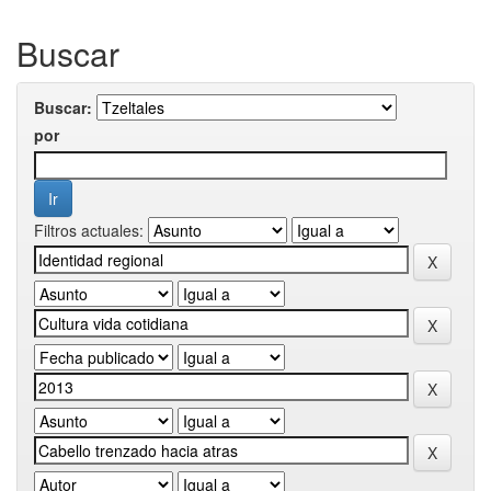
Buscar
Buscar:
por
Filtros actuales: