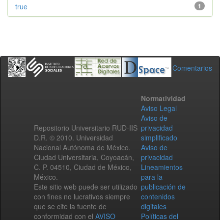
true
1
Comentarios
Normatividad
Aviso Legal
Aviso de
Repositorio Universitario RUD-IIS
privacidad
D.R. © 2010. Universidad
simplificado
Nacional Autónoma de México.
Aviso de
Ciudad Universitaria, Coyoacán,
privacidad
C. P. 04510, Ciudad de México,
Lineamientos
México.
para la
Este sitio web puede ser utilizado
publicación de
con fines no lucrativos siempre
contenidos
que se cite la fuente de
digitales
conformidad con el
AVISO
Políticas del