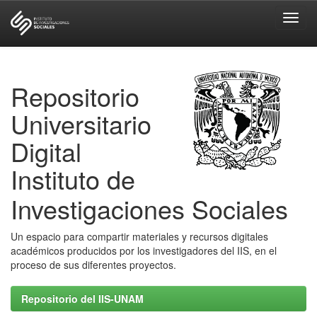
Skip
navigation
Repositorio
Universitario
Digital
Instituto de
Investigaciones Sociales
Un espacio para compartir materiales y recursos digitales
académicos producidos por los investigadores del IIS, en el
proceso de sus diferentes proyectos.
Repositorio del IIS-UNAM