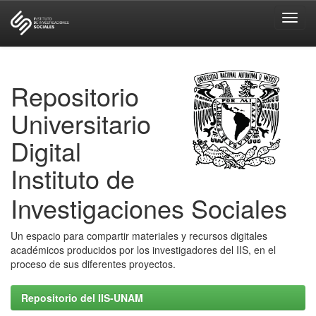
Skip
navigation
Repositorio
Universitario
Digital
Instituto de
Investigaciones Sociales
Un espacio para compartir materiales y recursos digitales
académicos producidos por los investigadores del IIS, en el
proceso de sus diferentes proyectos.
Repositorio del IIS-UNAM