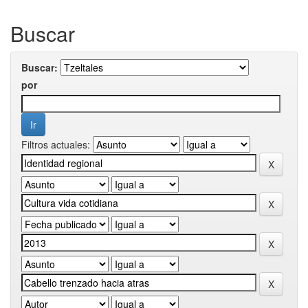
Buscar
Buscar:
por
Filtros actuales: