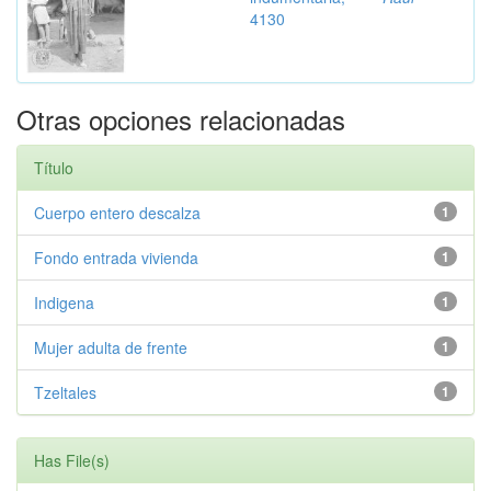
4130
Otras opciones relacionadas
Título
Cuerpo entero descalza
1
Fondo entrada vivienda
1
Indigena
1
Mujer adulta de frente
1
Tzeltales
1
Has File(s)