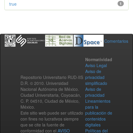
true
1
Comentarios
Normatividad
Aviso Legal
Aviso de
Repositorio Universitario RUD-IIS
privacidad
D.R. © 2010. Universidad
simplificado
Nacional Autónoma de México.
Aviso de
Ciudad Universitaria, Coyoacán,
privacidad
C. P. 04510, Ciudad de México,
Lineamientos
México.
para la
Este sitio web puede ser utilizado
publicación de
con fines no lucrativos siempre
contenidos
que se cite la fuente de
digitales
conformidad con el
AVISO
Políticas del