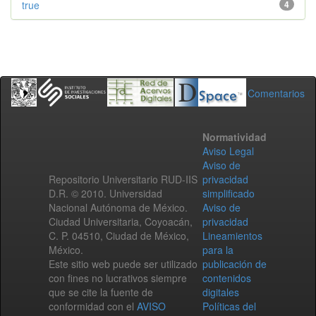
true
4
Comentarios
Normatividad
Aviso Legal
Aviso de
Repositorio Universitario RUD-IIS
privacidad
D.R. © 2010. Universidad
simplificado
Nacional Autónoma de México.
Aviso de
Ciudad Universitaria, Coyoacán,
privacidad
C. P. 04510, Ciudad de México,
Lineamientos
México.
para la
Este sitio web puede ser utilizado
publicación de
con fines no lucrativos siempre
contenidos
que se cite la fuente de
digitales
conformidad con el
AVISO
Políticas del