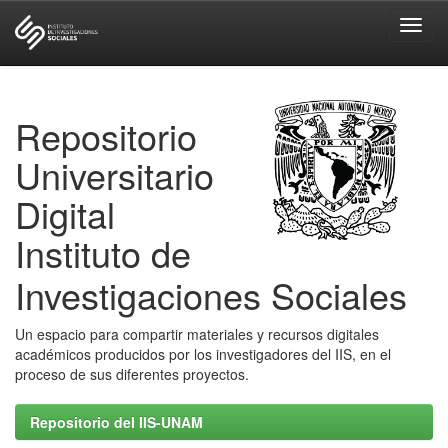
Skip
navigation
Repositorio
Universitario
Digital
Instituto de
Investigaciones Sociales
Un espacio para compartir materiales y recursos digitales
académicos producidos por los investigadores del IIS, en el
proceso de sus diferentes proyectos.
Repositorio del IIS-UNAM