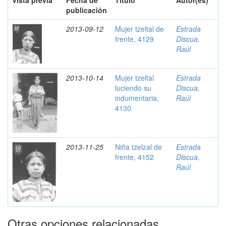
Vista previa
Fecha de
Título
Autor(es)
publicación
2013-09-12
Mujer tzeltal de
Estrada
frente, 4129
Discua,
Raúl
2013-10-14
Mujer tzeltal
Estrada
luciendo su
Discua,
indumentaria,
Raúl
4130
2013-11-25
Niña tzelzal de
Estrada
frente, 4152
Discua,
Raúl
Otras opciones relacionadas