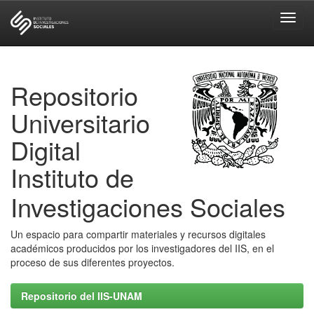
Skip
navigation
Repositorio
Universitario
Digital
Instituto de
Investigaciones Sociales
Un espacio para compartir materiales y recursos digitales
académicos producidos por los investigadores del IIS, en el
proceso de sus diferentes proyectos.
Repositorio del IIS-UNAM