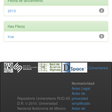
Fecha de lanzamiento
2013
3
Has File(s)
true
3
Comentarios
Normatividad
Aviso Legal
Aviso de
Repositorio Universitario RUD-IIS
privacidad
D.R. © 2010. Universidad
simplificado
Nacional Autónoma de México.
Aviso de