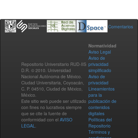
Comentarios
Normatividad
Aviso Legal
Aviso de
Repositorio Universitario RUD-IIS
privacidad
D.R. © 2010. Universidad
simplificado
Nacional Autónoma de México.
Aviso de
Ciudad Universitaria, Coyoacán,
privacidad
C. P. 04510, Ciudad de México,
Lineamientos
México.
para la
Este sitio web puede ser utilizado
publicación de
con fines no lucrativos siempre
contenidos
que se cite la fuente de
digitales
conformidad con el
AVISO
Políticas del
LEGAL
.
Repositorio
Términos y