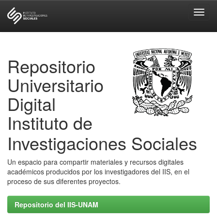
Skip
navigation
Repositorio
Universitario
Digital
Instituto de
Investigaciones Sociales
Un espacio para compartir materiales y recursos digitales
académicos producidos por los investigadores del IIS, en el
proceso de sus diferentes proyectos.
Repositorio del IIS-UNAM