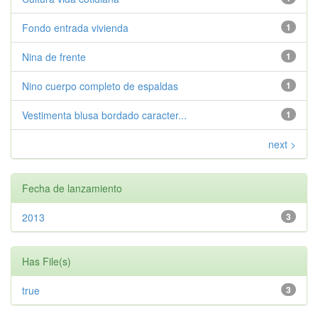
Fondo entrada vivienda
1
Nina de frente
1
Nino cuerpo completo de espaldas
1
Vestimenta blusa bordado caracter...
1
next >
Fecha de lanzamiento
2013
3
Has File(s)
true
3