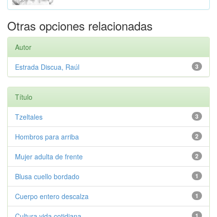
Otras opciones relacionadas
Autor
Estrada Discua, Raúl
3
Título
Tzeltales
3
Hombros para arriba
2
Mujer adulta de frente
2
Blusa cuello bordado
1
Cuerpo entero descalza
1
Cultura vida cotidiana
1