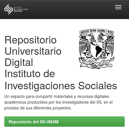
Skip
navigation
Repositorio
Universitario
Digital
Instituto de
Investigaciones Sociales
Un espacio para compartir materiales y recursos digitales
académicos producidos por los investigadores del IIS, en el
proceso de sus diferentes proyectos.
Repositorio del IIS-UNAM