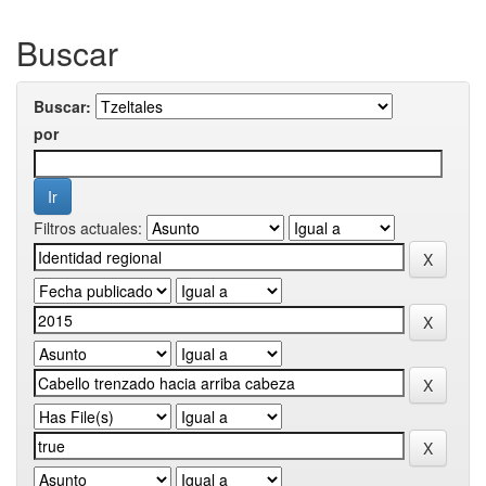
Buscar
Buscar:
por
Filtros actuales: