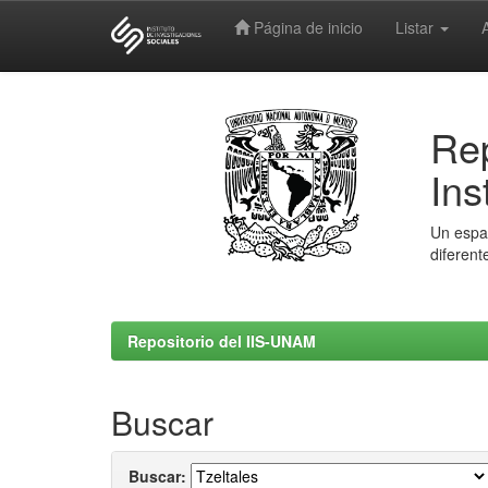
Página de inicio
Listar
Skip
navigation
Rep
Ins
Un espac
diferent
Repositorio del IIS-UNAM
Buscar
Buscar: