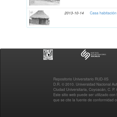
2013-10-14
Casa habitación 
Repositorio Universitario RUD-IIS
D.R. © 2010. Universidad Nacional A
Ciudad Universitaria, Coyoacán, C. P.
Este sitio web puede ser utilizado con 
que se cite la fuente de conformidad 