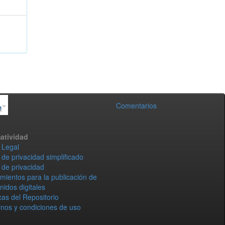
Comentarios
atividad
 Legal
 de privacidad simplificado
 de privacidad
mientos para la publicación de
nidos digitales
icas del Repositorio
nos y condiciones de uso