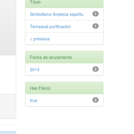
Título
Simbolismo limpieza espiritu
1
Temascal purificacion
1
< previous
Fecha de lanzamiento
2013
3
Has File(s)
true
3