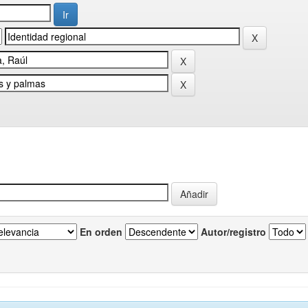
En orden
Autor/registro