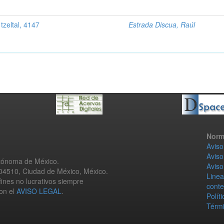
tzeltal, 4147
Estrada Discua, Raúl
Norm
Aviso
Aviso
utónoma de México.
Aviso
 04510, Ciudad de México, México.
Linea
fines no lucrativos siempre
conte
con el
AVISO LEGAL
.
Polít
Térmi