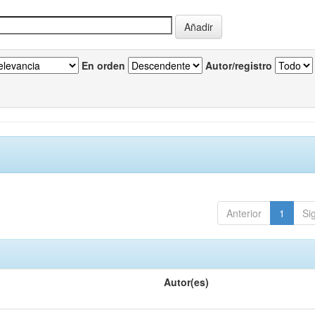
En orden
Autor/registro
Anterior
1
Si
Autor(es)