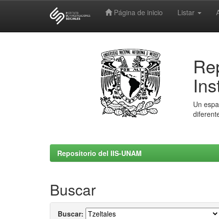
Página de inicio
Listar
Skip
navigation
Rep
Ins
Un espac
diferent
Repositorio del IIS-UNAM
Buscar
Buscar: