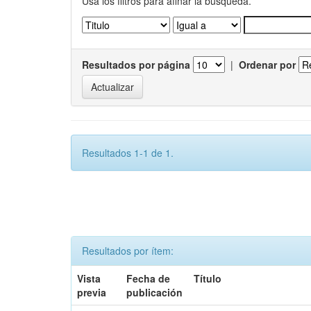
Usa los filtros para afinar la busqueda.
Resultados por página
|
Ordenar por
Resultados 1-1 de 1.
Resultados por ítem:
Vista
Fecha de
Título
previa
publicación