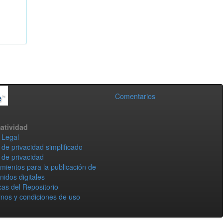
Comentarios
atividad
 Legal
 de privacidad simplificado
 de privacidad
mientos para la publicación de
nidos digitales
icas del Repositorio
nos y condiciones de uso