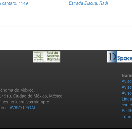
n cantaro, 4149
Estrada Discua, Raúl
Norm
Aviso
Aviso
utónoma de México.
Aviso
 04510, Ciudad de México, México.
Linea
fines no lucrativos siempre
conte
con el
AVISO LEGAL
.
Polít
Térmi