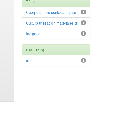
Título
Cuerpo entero sentada al piso
1
Cultura utilizacion materiales di...
1
Indigena
1
Has File(s)
true
1