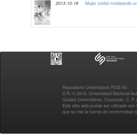
2013-10-18
Mujer tzeltal moldeando u
Repositorio Universitario RUD-IIS
D.R. © 2010. Universidad Nacional A
Ciudad Universitaria, Coyoacán, C. P.
Este sitio web puede ser utilizado con 
que se cite la fuente de conformidad 