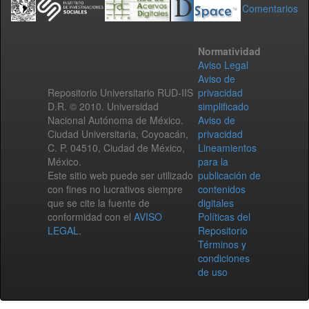
Comentarios
Normatividad
Aviso Legal
Aviso de
Repositorio Universitario RUD-IIS
privacidad
D.R. © 2010. Universidad
simplificado
Nacional Autónoma de México.
Aviso de
Ciudad Universitaria, Coyoacán,
privacidad
C. P. 04510, Ciudad de México,
Lineamientos
México.
para la
Este sitio web puede ser utilizado
publicación de
con fines no lucrativos siempre
contenidos
que se cite la fuente de
digitales
conformidad con el
AVISO
Políticas del
LEGAL
.
Repositorio
Términos y
condiciones
de uso