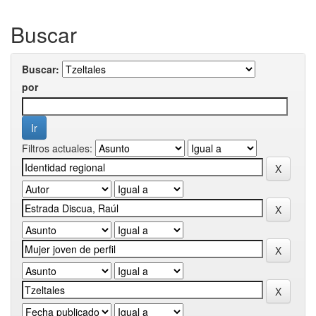
Buscar
Buscar:
por
Filtros actuales: