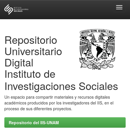
Skip
navigation
Repositorio
Universitario
Digital
Instituto de
Investigaciones Sociales
Un espacio para compartir materiales y recursos digitales
académicos producidos por los investigadores del IIS, en el
proceso de sus diferentes proyectos.
Repositorio del IIS-UNAM