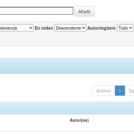
En orden
Autor/registro
Anterior
1
Si
Autor(es)