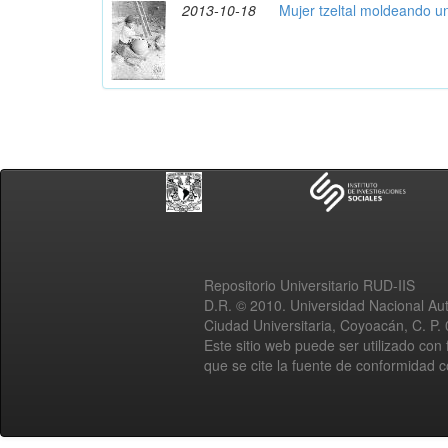
2013-10-18
Mujer tzeltal moldeando u
Repositorio Universitario RUD-IIS
D.R. © 2010. Universidad Nacional A
Ciudad Universitaria, Coyoacán, C. P.
Este sitio web puede ser utilizado con 
que se cite la fuente de conformidad 