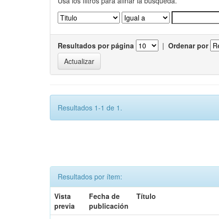
Usa los filtros para afinar la busqueda.
Resultados por página
|
Ordenar por
Resultados 1-1 de 1.
Resultados por ítem:
Vista
Fecha de
Título
previa
publicación