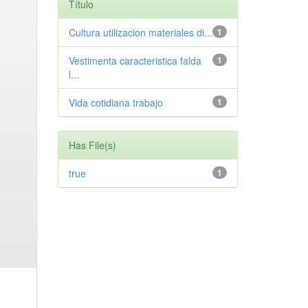
Título
Cultura utilizacion materiales di...
1
Vestimenta caracteristica falda
1
l...
Vida cotidiana trabajo
1
Has File(s)
true
1