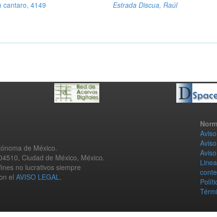
n cantaro, 4149
Estrada Discua, Raúl
Norm
Aviso
Aviso
utónoma de México.
Aviso
 04510, Ciudad de México, México.
Linea
fines no lucrativos siempre
conte
con el
AVISO LEGAL
.
Polít
Térmi