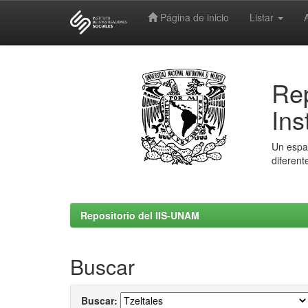
Página de inicio
Listar
Skip
navigation
Rep
Ins
Un espac
diferent
Repositorio del IIS-UNAM
Buscar
Buscar: