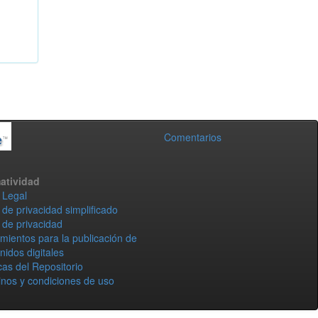
Comentarios
atividad
 Legal
 de privacidad simplificado
 de privacidad
mientos para la publicación de
nidos digitales
icas del Repositorio
nos y condiciones de uso