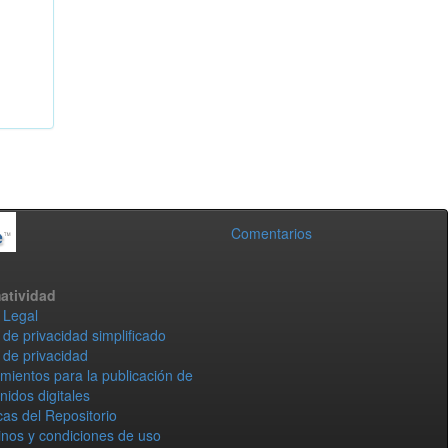
Comentarios
atividad
 Legal
 de privacidad simplificado
 de privacidad
mientos para la publicación de
nidos digitales
icas del Repositorio
nos y condiciones de uso