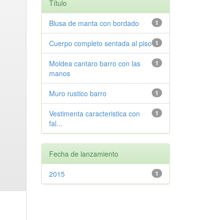
Título
Blusa de manta con bordado
1
Cuerpo completo sentada al piso
1
Moldea cantaro barro con las
1
manos
Muro rustico barro
1
Vestimenta caracteristica con
1
fal...
Fecha de lanzamiento
2015
1