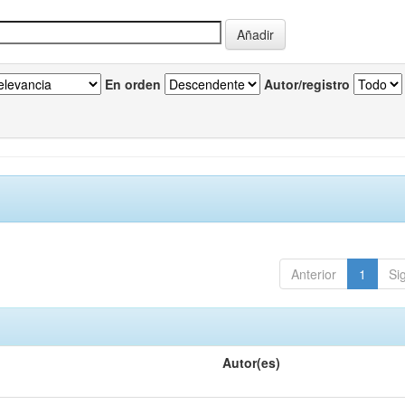
En orden
Autor/registro
Anterior
1
Si
Autor(es)