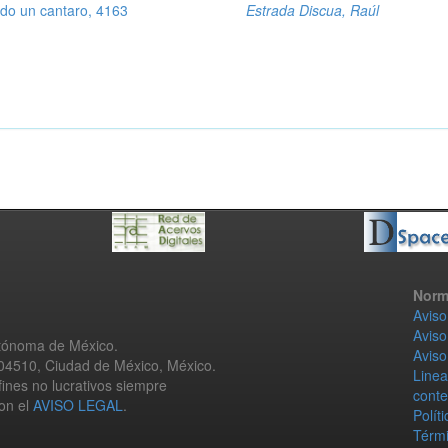
ndo un cantaro, 4163
Estrada Discua, Raúl
Norm
Aviso
Aviso
utónoma de México.
Aviso
 04510, Ciudad de México, México.
Linea
fines no lucrativos siempre
conte
con el
AVISO LEGAL
.
Polít
Térmi