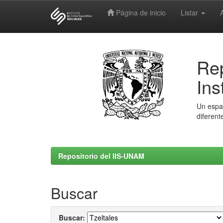
Página de inicio
Listar
Skip
navigation
Rep
Ins
Un espac
diferent
Repositorio del IIS-UNAM
Buscar
Buscar: