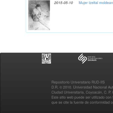
2015-05-10
Mujer tzeltal moldea
Repositorio Universitario RUD-IIS
D.R. © 2010. Universidad Nacional A
Ciudad Universitaria, Coyoacán, C. P.
Este sitio web puede ser utilizado con 
que se cite la fuente de conformidad 