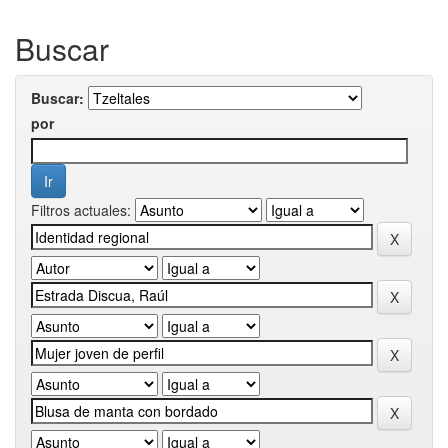
Buscar
Buscar:
por
Filtros actuales: