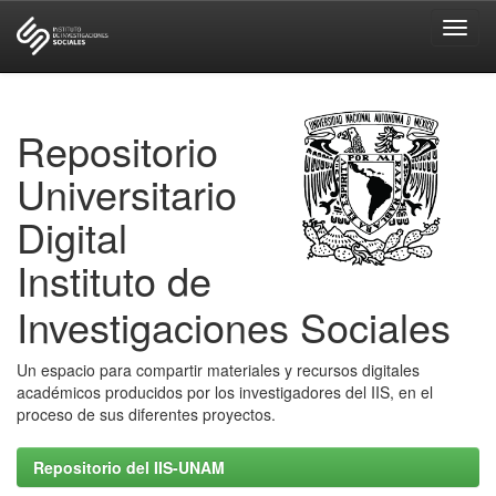
Skip
navigation
Repositorio
Universitario
Digital
Instituto de
Investigaciones Sociales
Un espacio para compartir materiales y recursos digitales
académicos producidos por los investigadores del IIS, en el
proceso de sus diferentes proyectos.
Repositorio del IIS-UNAM