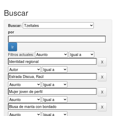
Buscar
Buscar:
por
Filtros actuales: