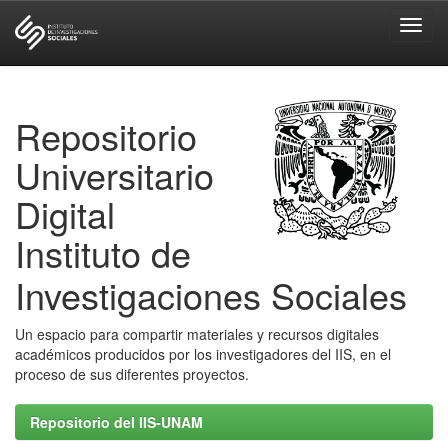
Skip
navigation
Repositorio
Universitario
Digital
Instituto de
Investigaciones Sociales
Un espacio para compartir materiales y recursos digitales
académicos producidos por los investigadores del IIS, en el
proceso de sus diferentes proyectos.
Repositorio del IIS-UNAM