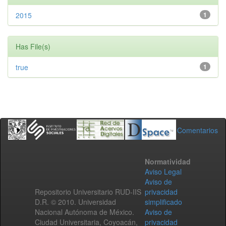
2015
1
Has File(s)
true
1
Comentarios
Normatividad
Aviso Legal
Aviso de
Repositorio Universitario RUD-IIS
privacidad
D.R. © 2010. Universidad
simplificado
Nacional Autónoma de México.
Aviso de
Ciudad Universitaria, Coyoacán,
privacidad