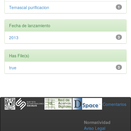
Temascal purificacion
1
Fecha de lanzamiento
2013
3
Has File(s)
true
3
Comentarios
Normatividad
Aviso Legal