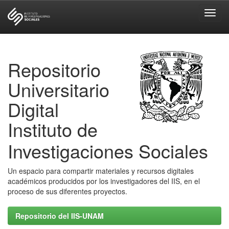
Skip
navigation
Repositorio
Universitario
Digital
Instituto de
Investigaciones Sociales
Un espacio para compartir materiales y recursos digitales
académicos producidos por los investigadores del IIS, en el
proceso de sus diferentes proyectos.
Repositorio del IIS-UNAM