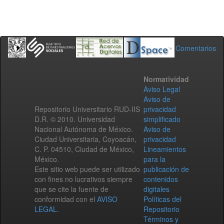
Comentarios
Normatividad
Aviso Legal
Aviso de
Repositorio Universitario RUD-IIS
privacidad
D.R. © 2010. Universidad
simplificado
Nacional Autónoma de México.
Aviso de
Ciudad Universitaria, Coyoacán,
privacidad
C. P. 04510, Ciudad de México,
Lineamientos
México.
para la
Este sitio web puede ser utilizado
publicación de
con fines no lucrativos siempre
contenidos
que se cite la fuente de
digitales
conformidad con el
AVISO
Políticas del
LEGAL
.
Repositorio
Términos y