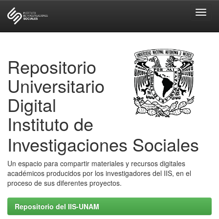
Skip
navigation
Repositorio
Universitario
Digital
Instituto de
Investigaciones Sociales
Un espacio para compartir materiales y recursos digitales
académicos producidos por los investigadores del IIS, en el
proceso de sus diferentes proyectos.
Repositorio del IIS-UNAM